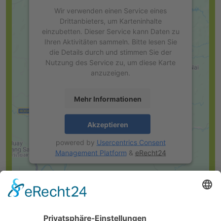
Wir verwenden einen Service eines
Drittanbieters, um Karteninhalte
einzubetten. Dieser Service kann Daten zu
Ihren Aktivitäten sammeln. Bitte lesen Sie
die Details durch und stimmen Sie der
Nutzung des Service zu, um diese Karte
anzuzeigen.
Mehr Informationen
Akzeptieren
powered by
Usercentrics Consent
Management Platform
&
eRecht24
weitere Kontaktmöglichkeiten